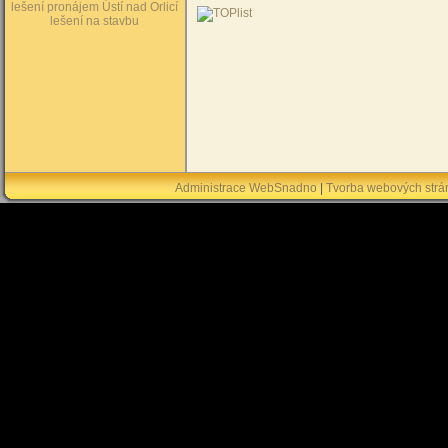
lešení pronájem Ústí nad Orlicí
lešení na stavbu
Administrace WebSnadno
|
Tvorba webových str