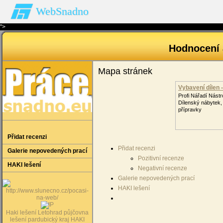
WebSnadno
">
Hodnocení 
Mapa stránek
Vybavení dílen -
Profi Nářadí Nástro
Dílenský nábytek,
přípravky
Přidat recenzi
Přidat recenzi
Galerie nepovedených prací
Pozitivní recenze
HAKI lešení
Negativní recenze
Galerie nepovedených prací
HAKI lešení
Haki lešení Letohrad
půjčovna
lešení pardubický kraj
HAKI